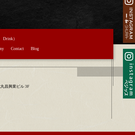
/
Drink
）
ny
Contact
Blog
第七丸昌興業ビル 3F