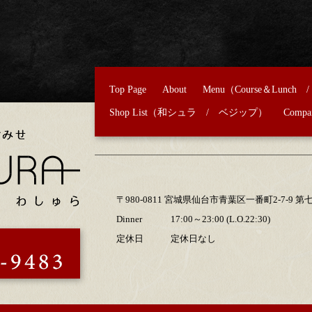
Top Page
About
Menu（
Course＆Lunch
Shop List（
和シュラ
/
ベジップ
）
Compa
〒980-0811 宮城県仙台市青葉区一番町2-7-9 
Dinner
17:00～23:00 (L.O.22:30)
定休日
定休日なし