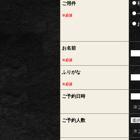
ご用件
※必須
お名前
※必須
ふりがな
※必須
ご予約日時
※ご
ご予約人数
※ご