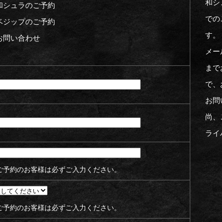
和シ
和シュラのご予約
での
ベジップのご予約
す。
お問い合わせ
メー
まで
で、
お問
尚、
ライ
予約のお客様は必ずご入力ください。
予約のお客様は必ずご入力ください。